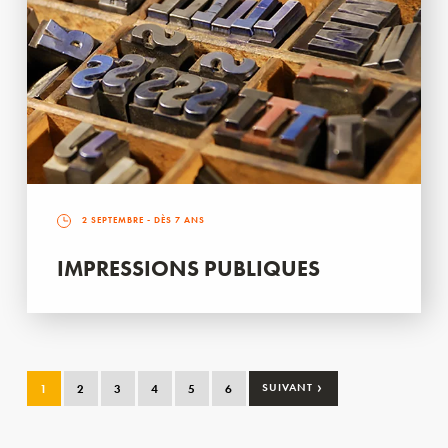
2 SEPTEMBRE
- DÈS 7 ANS
IMPRESSIONS PUBLIQUES
›
1
2
3
4
5
6
SUIVANT