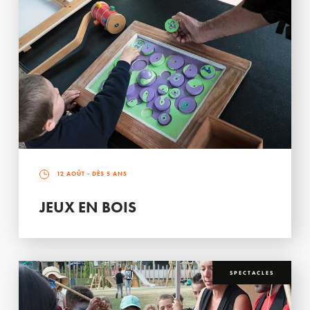
12 AOÛT
- DÈS 5 ANS
JEUX EN BOIS
SPECTACLES