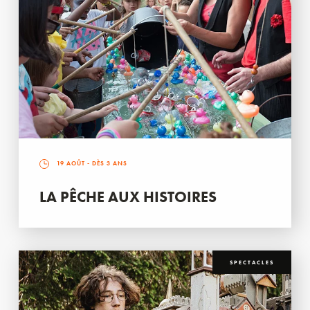
19 AOÛT
- DÈS 3 ANS
LA PÊCHE AUX HISTOIRES
SPECTACLES