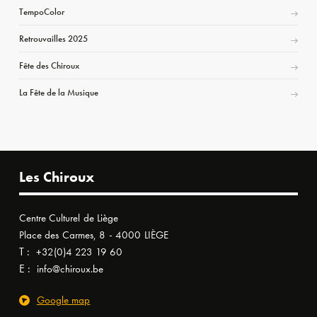
TempoColor
Retrouvailles 2025
Fête des Chiroux
La Fête de la Musique
Les Chiroux
Centre Culturel de Liège
Place des Carmes, 8 - 4000 LIÈGE
T :
+32(0)4 223 19 60
E :
info@chiroux.be
Google map