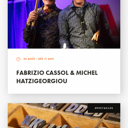
30 AOÛT
- DÈS 11 ANS
FABRIZIO CASSOL & MICHEL
HATZIGEORGIOU
SPECTACLES