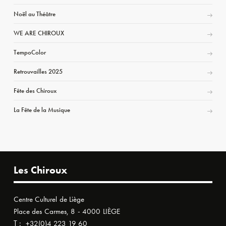
Noël au Théâtre
WE ARE CHIROUX
TempoColor
Retrouvailles 2025
Fête des Chiroux
La Fête de la Musique
Les Chiroux
Centre Culturel de Liège
Place des Carmes, 8 - 4000 LIÈGE
T :
+32(0)4 223 19 60