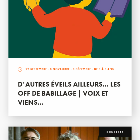
22 SEPTEMBRE
-
3 NOVEMBRE
-
8 DÉCEMBRE
- DE 0 À 3 ANS
D’AUTRES ÉVEILS AILLEURS… LES
OFF DE BABILLAGE | VOIX ET
VIENS…
CONCERTS