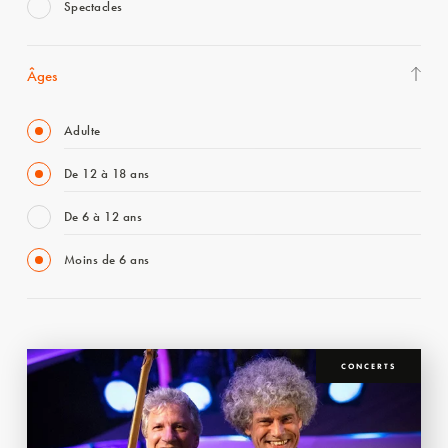
Spectacles
Âges
Adulte
De 12 à 18 ans
De 6 à 12 ans
Moins de 6 ans
CONCERTS