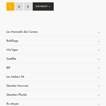
›
1
2
3
SUIVANT
Les Mercredis des Carmes
Babillage
Mix’âges
Satellite
BIP
Les Ateliers 04
Quartier Mouvant
Quartiers Pluriels
Ilo citoyen