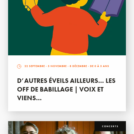
22 SEPTEMBRE
-
3 NOVEMBRE
-
8 DÉCEMBRE
- DE 0 À 3 ANS
D’AUTRES ÉVEILS AILLEURS… LES
OFF DE BABILLAGE | VOIX ET
VIENS…
CONCERTS