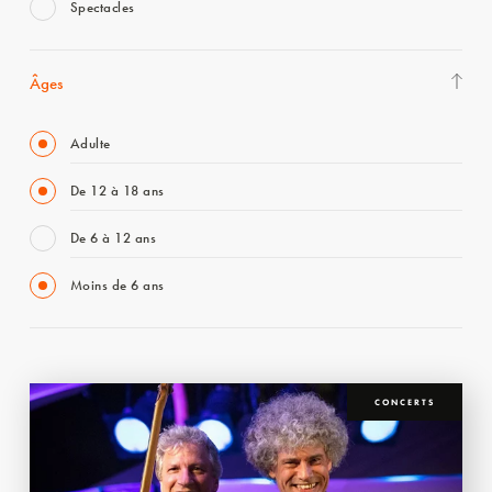
Spectacles
Âges
Adulte
De 12 à 18 ans
De 6 à 12 ans
Moins de 6 ans
CONCERTS