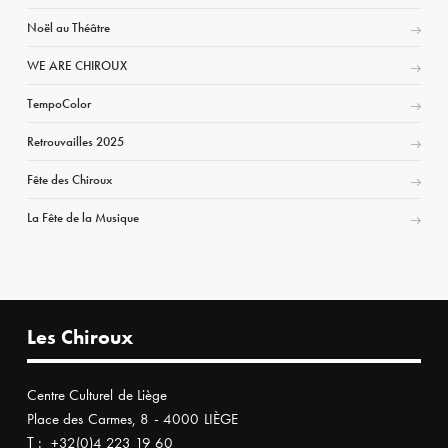
Noël au Théâtre
WE ARE CHIROUX
TempoColor
Retrouvailles 2025
Fête des Chiroux
La Fête de la Musique
Les Chiroux
Centre Culturel de Liège
Place des Carmes, 8 - 4000 LIÈGE
T :
+32(0)4 223 19 60