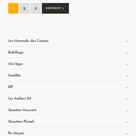
›
1
2
3
SUIVANT
Les Mercredis des Carmes
Babillage
Mix’âges
Satellite
BIP
Les Ateliers 04
Quartier Mouvant
Quartiers Pluriels
Ilo citoyen