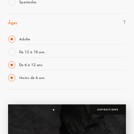
Spectacles
Âges
Adulte
De 12 à 18 ans
De 6 à 12 ans
Moins de 6 ans
EXPOSITIONS