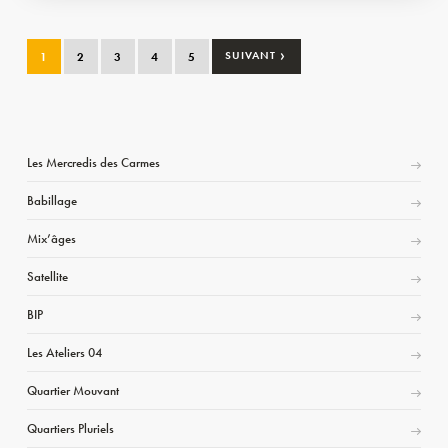
›
1
2
3
4
5
SUIVANT
Les Mercredis des Carmes
Babillage
Mix’âges
Satellite
BIP
Les Ateliers 04
Quartier Mouvant
Quartiers Pluriels