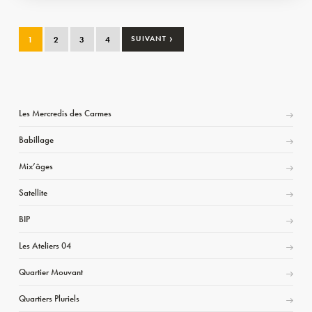
›
1
2
3
4
SUIVANT
Les Mercredis des Carmes
Babillage
Mix’âges
Satellite
BIP
Les Ateliers 04
Quartier Mouvant
Quartiers Pluriels