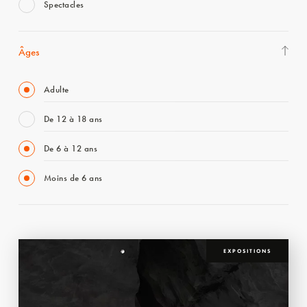
Spectacles
Âges
Adulte
De 12 à 18 ans
De 6 à 12 ans
Moins de 6 ans
EXPOSITIONS