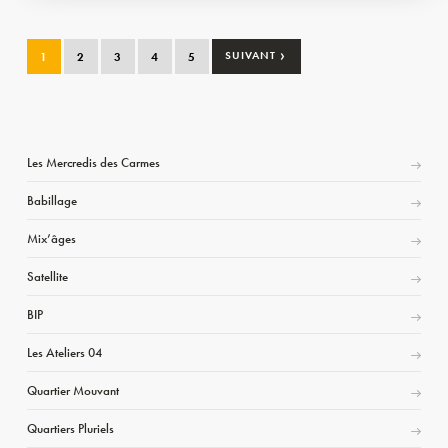
›
1
2
3
4
5
SUIVANT
Les Mercredis des Carmes
Babillage
Mix’âges
Satellite
BIP
Les Ateliers 04
Quartier Mouvant
Quartiers Pluriels