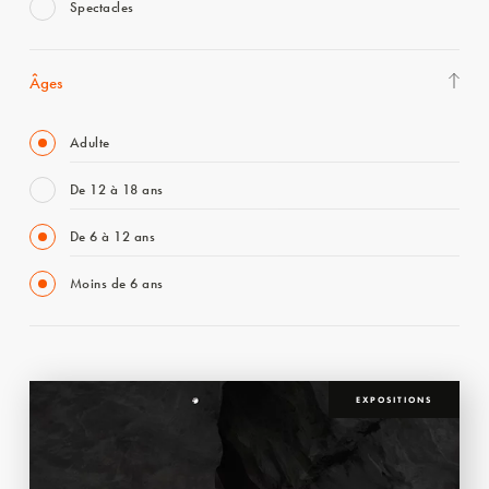
Spectacles
Âges
Adulte
De 12 à 18 ans
De 6 à 12 ans
Moins de 6 ans
EXPOSITIONS