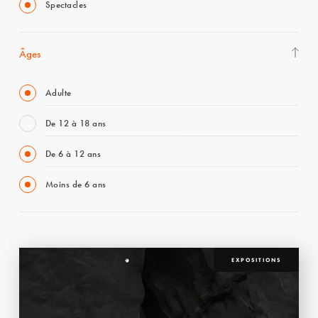
Spectacles
Âges
Adulte
De 12 à 18 ans
De 6 à 12 ans
Moins de 6 ans
EXPOSITIONS