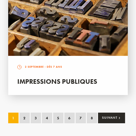
2 SEPTEMBRE
- DÈS 7 ANS
IMPRESSIONS PUBLIQUES
›
1
2
3
4
5
6
7
8
SUIVANT