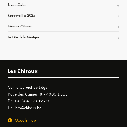
TempoColor
Retrouvailles 2025
Fête des Chiroux
La Fête de la Musique
Les Chiroux
Centre Culturel de Liège
Place des Carmes, 8 - 4000 LIÈGE
T :
+32(0)4 223 19 60
E :
info@chiroux.be
Google map