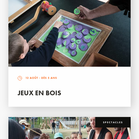
12 AOÛT
- DÈS 5 ANS
JEUX EN BOIS
SPECTACLES