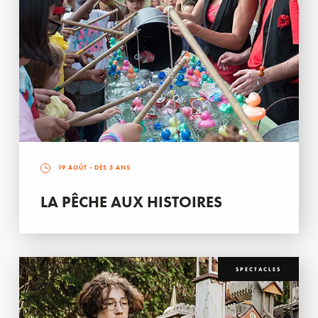
19 AOÛT
- DÈS 3 ANS
LA PÊCHE AUX HISTOIRES
SPECTACLES