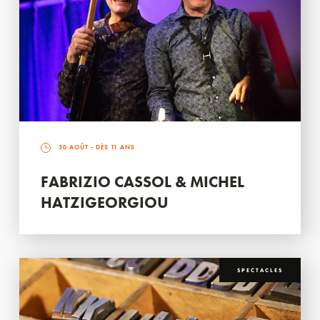
30 AOÛT
- DÈS 11 ANS
FABRIZIO CASSOL & MICHEL
HATZIGEORGIOU
SPECTACLES