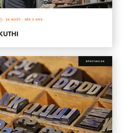
26 AOÛT
- DÈS 3 ANS
KUTHI
SPECTACLES