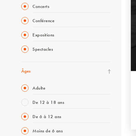
Concerts
Conférence
Expositions
Spectacles
Âges
Adulte
De 12 à 18 ans
De 6 à 12 ans
Moins de 6 ans