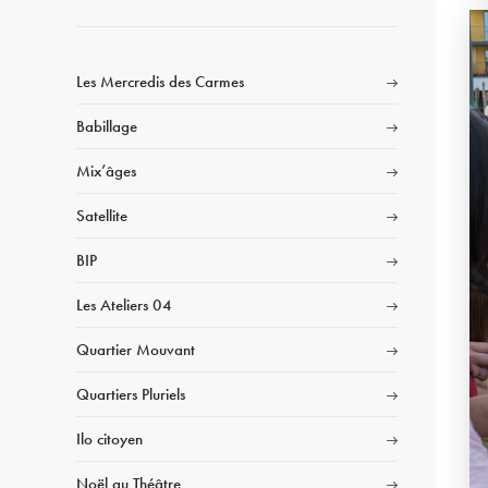
Les Mercredis des Carmes
Babillage
Mix’âges
Satellite
BIP
Les Ateliers 04
Quartier Mouvant
Quartiers Pluriels
Ilo citoyen
Noël au Théâtre