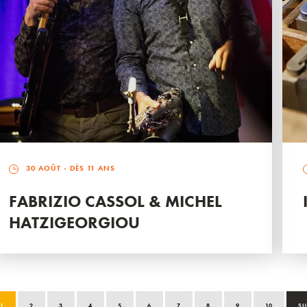
30 AOÛT
- DÈS 11 ANS
FABRIZIO CASSOL & MICHEL
HATZIGEORGIOU
1
2
3
4
5
6
7
8
9
10
SU