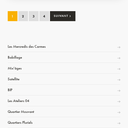
›
1
2
3
4
SUIVANT
Les Mercredis des Carmes
Babillage
Mix’âges
Satellite
BIP
Les Ateliers 04
Quartier Mouvant
Quartiers Pluriels