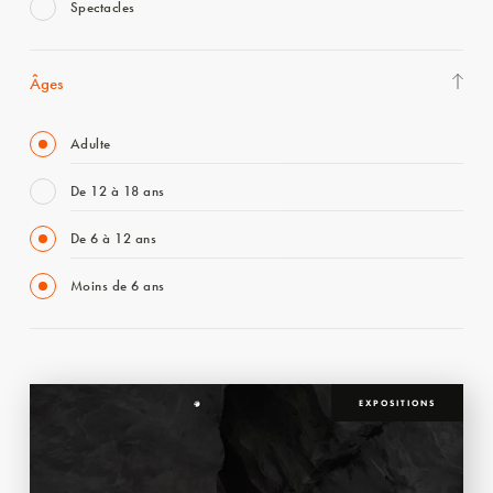
Spectacles
Âges
Adulte
De 12 à 18 ans
De 6 à 12 ans
Moins de 6 ans
EXPOSITIONS