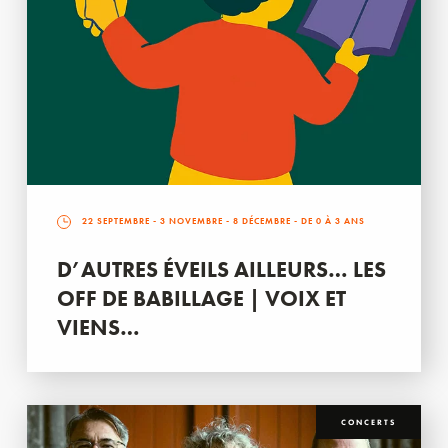
22 SEPTEMBRE
-
3 NOVEMBRE
-
8 DÉCEMBRE
- DE 0 À 3 ANS
D’AUTRES ÉVEILS AILLEURS… LES
OFF DE BABILLAGE | VOIX ET
VIENS…
CONCERTS