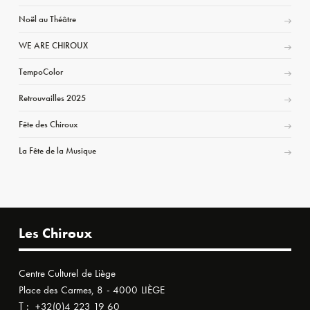
Noël au Théâtre
WE ARE CHIROUX
TempoColor
Retrouvailles 2025
Fête des Chiroux
La Fête de la Musique
Les Chiroux
Centre Culturel de Liège
Place des Carmes, 8 - 4000 LIÈGE
T :
+32(0)4 223 19 60