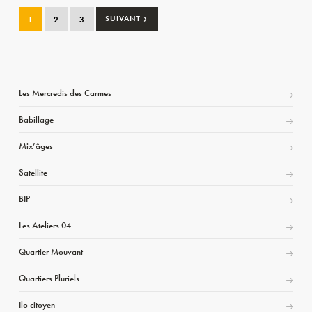
›
1
2
3
SUIVANT
Les Mercredis des Carmes
Babillage
Mix’âges
Satellite
BIP
Les Ateliers 04
Quartier Mouvant
Quartiers Pluriels
Ilo citoyen