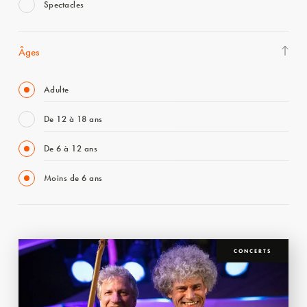
Spectacles
Âges
Adulte
De 12 à 18 ans
De 6 à 12 ans
Moins de 6 ans
CONCERTS