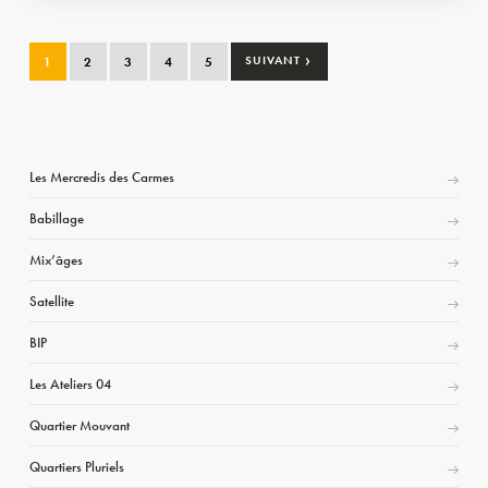
›
1
2
3
4
5
SUIVANT
Les Mercredis des Carmes
Babillage
Mix’âges
Satellite
BIP
Les Ateliers 04
Quartier Mouvant
Quartiers Pluriels