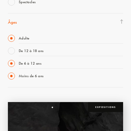
Spectacles
Âges
Adulte
De 12 à 18 ans
De 6 à 12 ans
Moins de 6 ans
EXPOSITIONS