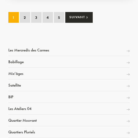
›
1
2
3
4
5
SUIVANT
Les Mercredis des Carmes
Babillage
Mix’âges
Satellite
BIP
Les Ateliers 04
Quartier Mouvant
Quartiers Pluriels