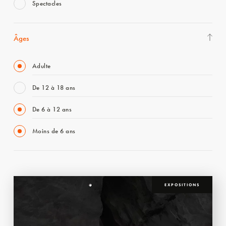
Spectacles
Âges
Adulte
De 12 à 18 ans
De 6 à 12 ans
Moins de 6 ans
EXPOSITIONS