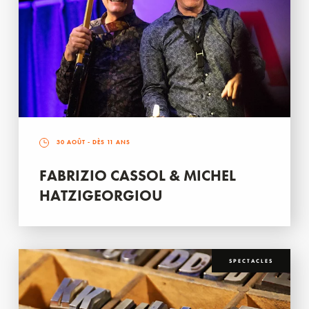
30 AOÛT
- DÈS 11 ANS
FABRIZIO CASSOL & MICHEL
HATZIGEORGIOU
SPECTACLES