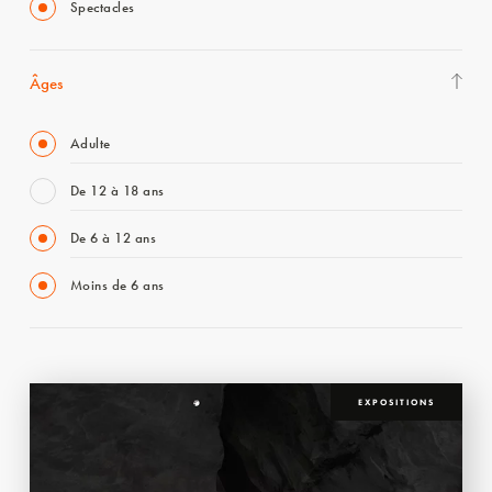
Spectacles
Âges
Adulte
De 12 à 18 ans
De 6 à 12 ans
Moins de 6 ans
EXPOSITIONS