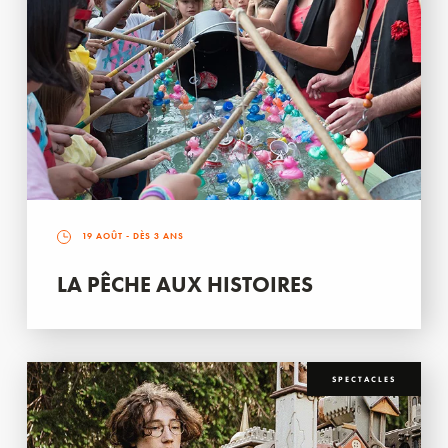
19 AOÛT
- DÈS 3 ANS
LA PÊCHE AUX HISTOIRES
SPECTACLES