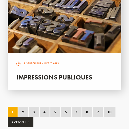
2 SEPTEMBRE
- DÈS 7 ANS
IMPRESSIONS PUBLIQUES
1
2
3
4
5
6
7
8
9
10
›
SUIVANT