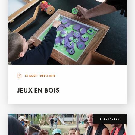
12 AOÛT
- DÈS 5 ANS
JEUX EN BOIS
SPECTACLES