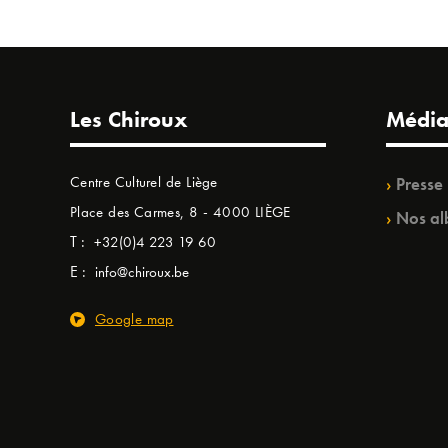
Les Chiroux
Média
Centre Culturel de Liège
Presse
Place des Carmes, 8 - 4000 LIÈGE
Nos al
T :
+32(0)4 223 19 60
E :
info@chiroux.be
Google map