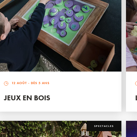
12 AOÛT
- DÈS 5 ANS
JEUX EN BOIS
SPECTACLES