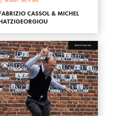
30 AOÛT
- DÈS 11 ANS
FABRIZIO CASSOL & MICHEL
HATZIGEORGIOU
SPECTACLES