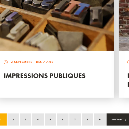
2 SEPTEMBRE
- DÈS 7 ANS
IMPRESSIONS PUBLIQUES
›
1
2
3
4
5
6
7
8
9
SUIVANT