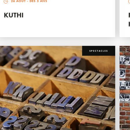
26 AOÛT
- DÈS 3 ANS
KUTHI
SPECTACLES