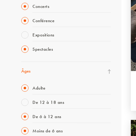
Concerts
Conférence
Expositions
Spectacles
Âges
Adulte
De 12 à 18 ans
De 6 à 12 ans
Moins de 6 ans