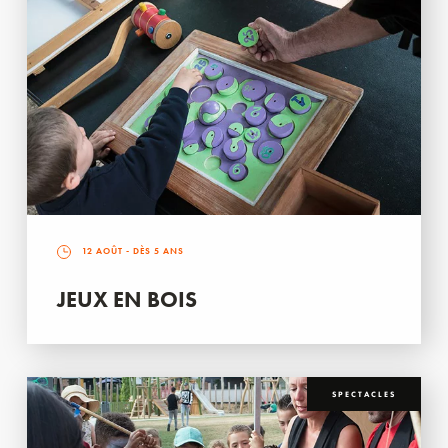
12 AOÛT
- DÈS 5 ANS
JEUX EN BOIS
SPECTACLES