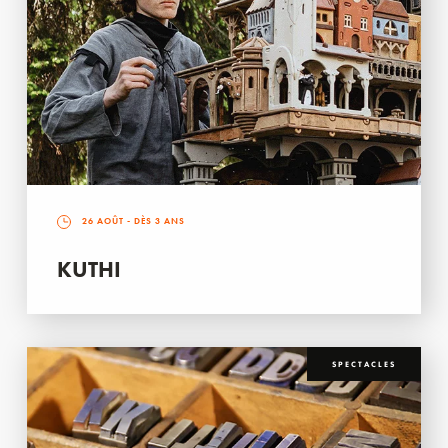
26 AOÛT
- DÈS 3 ANS
KUTHI
SPECTACLES