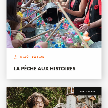
19 AOÛT
- DÈS 3 ANS
LA PÊCHE AUX HISTOIRES
SPECTACLES