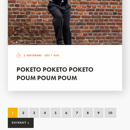
2 SEPTEMBRE
- DÈS 7 ANS
POKETO POKETO POKETO
POUM POUM POUM
1
2
3
4
5
6
7
8
9
10
›
SUIVANT