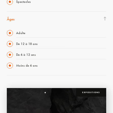
Spectacles
Âges
Adulte
De 12 à 18 ans
De 6 à 12 ans
Moins de 6 ans
EXPOSITIONS