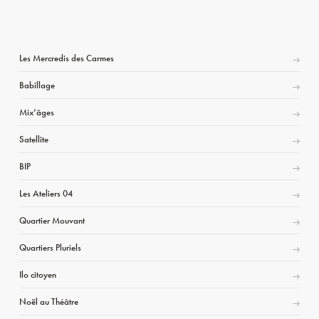
Les Mercredis des Carmes
Babillage
Mix’âges
Satellite
BIP
Les Ateliers 04
Quartier Mouvant
Quartiers Pluriels
Ilo citoyen
Noël au Théâtre