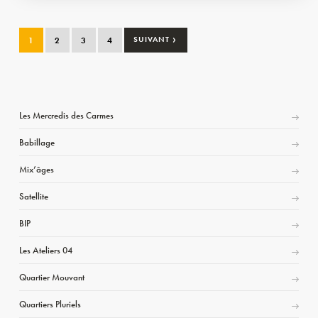
›
1
2
3
4
SUIVANT
Les Mercredis des Carmes
Babillage
Mix’âges
Satellite
BIP
Les Ateliers 04
Quartier Mouvant
Quartiers Pluriels