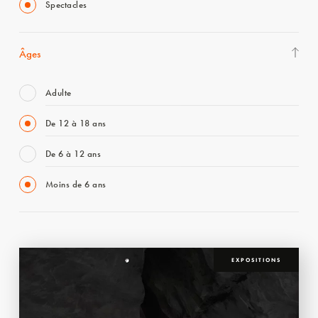
Spectacles
Âges
Adulte
De 12 à 18 ans
De 6 à 12 ans
Moins de 6 ans
EXPOSITIONS