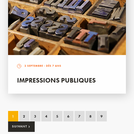
2 SEPTEMBRE
- DÈS 7 ANS
IMPRESSIONS PUBLIQUES
1
2
3
4
5
6
7
8
9
›
SUIVANT