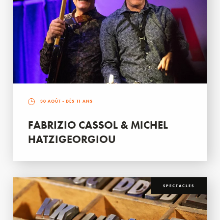
30 AOÛT
- DÈS 11 ANS
FABRIZIO CASSOL & MICHEL
HATZIGEORGIOU
SPECTACLES