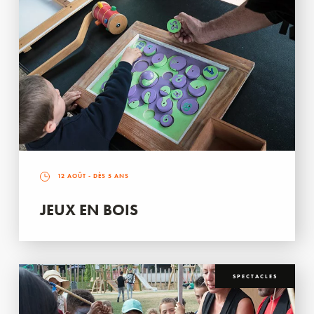
12 AOÛT
- DÈS 5 ANS
JEUX EN BOIS
SPECTACLES