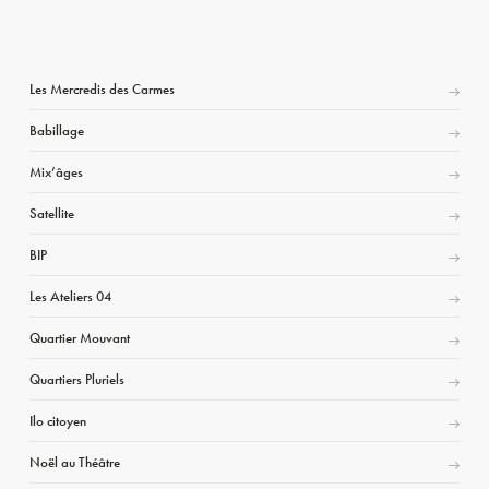
Les Mercredis des Carmes
Babillage
Mix’âges
Satellite
BIP
Les Ateliers 04
Quartier Mouvant
Quartiers Pluriels
Ilo citoyen
Noël au Théâtre