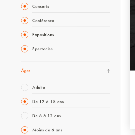
Concerts
Conférence
Expositions
Spectacles
Âges
Adulte
De 12 à 18 ans
De 6 à 12 ans
Moins de 6 ans