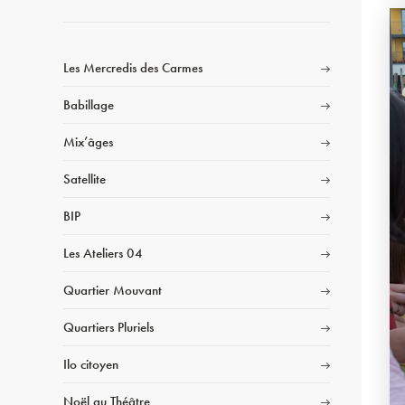
Les Mercredis des Carmes
Babillage
Mix’âges
Satellite
BIP
Les Ateliers 04
Quartier Mouvant
Quartiers Pluriels
Ilo citoyen
Noël au Théâtre