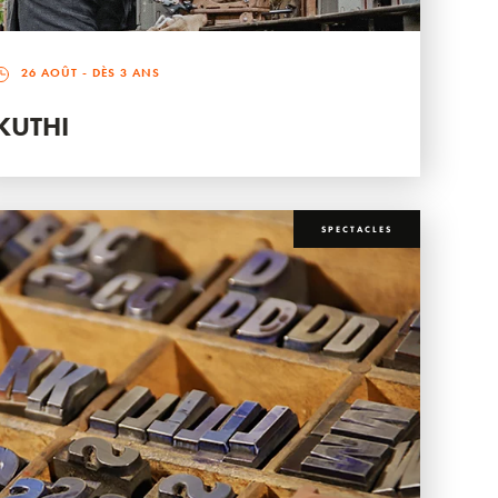
26 AOÛT
- DÈS 3 ANS
KUTHI
SPECTACLES