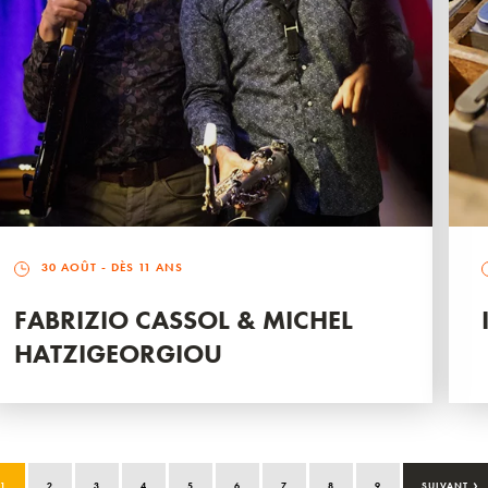
30 AOÛT
- DÈS 11 ANS
FABRIZIO CASSOL & MICHEL
HATZIGEORGIOU
›
1
2
3
4
5
6
7
8
9
SUIVANT