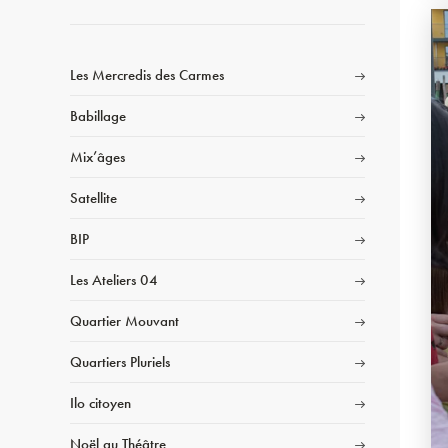
Les Mercredis des Carmes
Babillage
Mix’âges
Satellite
BIP
Les Ateliers 04
Quartier Mouvant
Quartiers Pluriels
Ilo citoyen
Noël au Théâtre