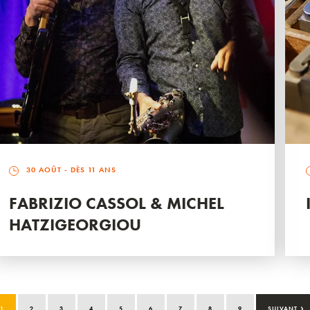
30 AOÛT
- DÈS 11 ANS
FABRIZIO CASSOL & MICHEL
HATZIGEORGIOU
›
1
2
3
4
5
6
7
8
9
SUIVANT