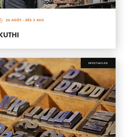
26 AOÛT
- DÈS 3 ANS
KUTHI
SPECTACLES