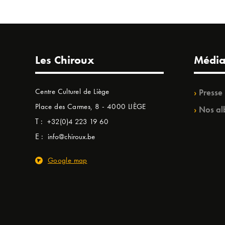
Les Chiroux
Média
Centre Culturel de Liège
Presse
Place des Carmes, 8 - 4000 LIÈGE
Nos al
T :
+32(0)4 223 19 60
E :
info@chiroux.be
Google map