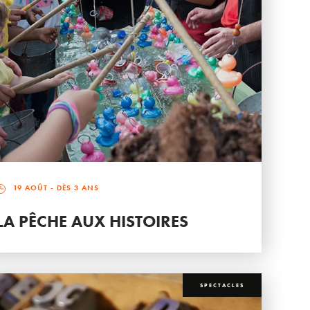
19 AOÛT
- DÈS 3 ANS
LA PÊCHE AUX HISTOIRES
SPECTACLES