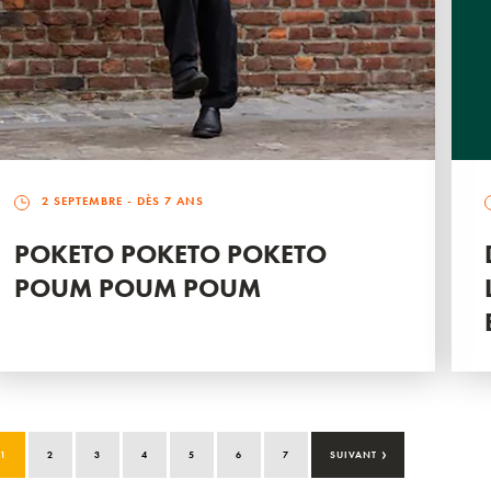
2 SEPTEMBRE
- DÈS 7 ANS
POKETO POKETO POKETO
POUM POUM POUM
›
1
2
3
4
5
6
7
SUIVANT