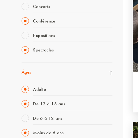
Concerts
Conférence
Expositions
Spectacles
Âges
Adulte
De 12 à 18 ans
De 6 à 12 ans
Moins de 6 ans