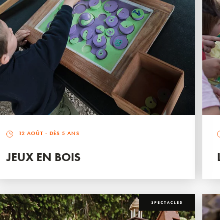
12 AOÛT
- DÈS 5 ANS
JEUX EN BOIS
SPECTACLES