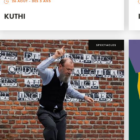
26 AOÛT
- DÈS 3 ANS
KUTHI
SPECTACLES