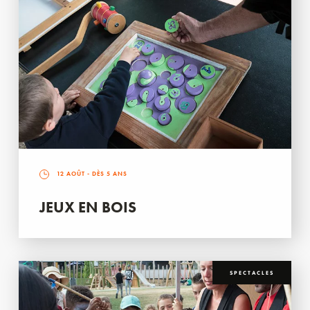
12 AOÛT
- DÈS 5 ANS
JEUX EN BOIS
SPECTACLES