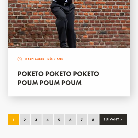
2 SEPTEMBRE
- DÈS 7 ANS
POKETO POKETO POKETO
POUM POUM POUM
›
1
2
3
4
5
6
7
8
SUIVANT