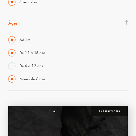
Spectacles
Âges
Adulte
De 12 à 18 ans
De 6 à 12 ans
Moins de 6 ans
EXPOSITIONS