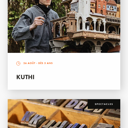
26 AOÛT
- DÈS 3 ANS
KUTHI
SPECTACLES