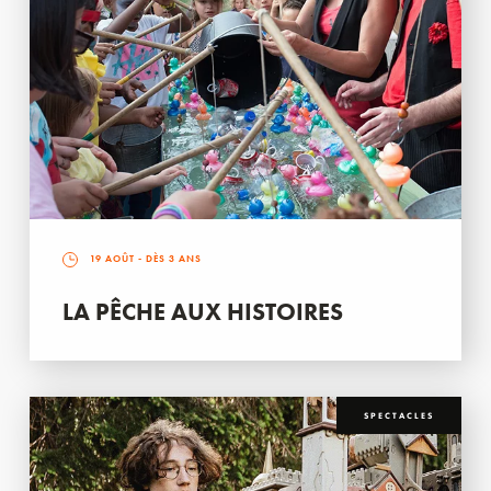
19 AOÛT
- DÈS 3 ANS
LA PÊCHE AUX HISTOIRES
SPECTACLES