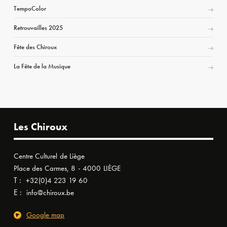
TempoColor
Retrouvailles 2025
Fête des Chiroux
La Fête de la Musique
Les Chiroux
Centre Culturel de Liège
Place des Carmes, 8 - 4000 LIÈGE
T :
+32(0)4 223 19 60
E :
info@chiroux.be
Google map