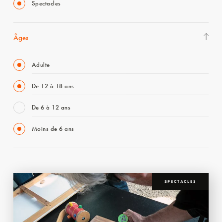
Spectacles
Âges
Adulte
De 12 à 18 ans
De 6 à 12 ans
Moins de 6 ans
SPECTACLES