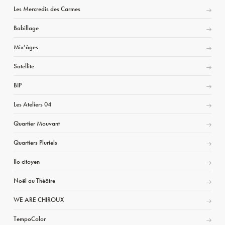
Les Mercredis des Carmes
Babillage
Mix’âges
Satellite
BIP
Les Ateliers 04
Quartier Mouvant
Quartiers Pluriels
Ilo citoyen
Noël au Théâtre
WE ARE CHIROUX
TempoColor