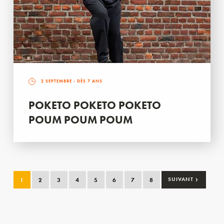
2 SEPTEMBRE
- DÈS 7 ANS
POKETO POKETO POKETO
POUM POUM POUM
›
1
2
3
4
5
6
7
8
SUIVANT