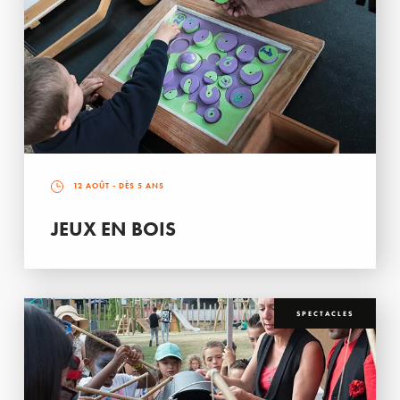
12 AOÛT
- DÈS 5 ANS
JEUX EN BOIS
SPECTACLES