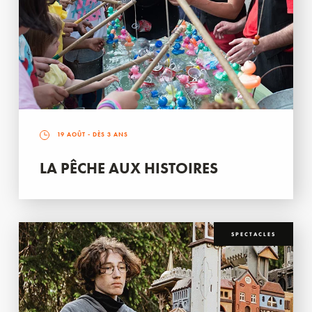
19 AOÛT
- DÈS 3 ANS
LA PÊCHE AUX HISTOIRES
SPECTACLES