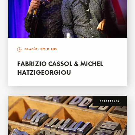
30 AOÛT
- DÈS 11 ANS
FABRIZIO CASSOL & MICHEL
HATZIGEORGIOU
SPECTACLES