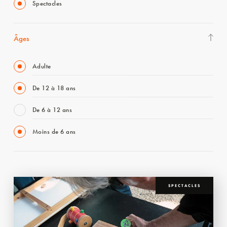
Spectacles
Âges
Adulte
De 12 à 18 ans
De 6 à 12 ans
Moins de 6 ans
SPECTACLES