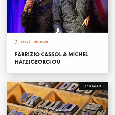
30 AOÛT
- DÈS 11 ANS
FABRIZIO CASSOL & MICHEL
HATZIGEORGIOU
SPECTACLES