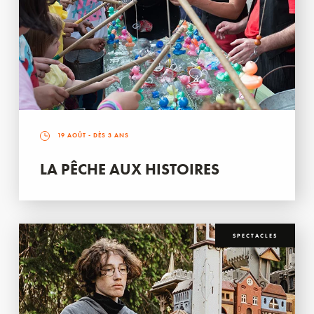
19 AOÛT
- DÈS 3 ANS
LA PÊCHE AUX HISTOIRES
SPECTACLES