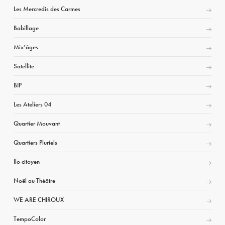
Les Mercredis des Carmes
Babillage
Mix’âges
Satellite
BIP
Les Ateliers 04
Quartier Mouvant
Quartiers Pluriels
Ilo citoyen
Noël au Théâtre
WE ARE CHIROUX
TempoColor