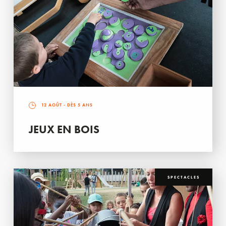
12 AOÛT
- DÈS 5 ANS
JEUX EN BOIS
SPECTACLES