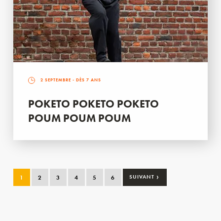
2 SEPTEMBRE
- DÈS 7 ANS
POKETO POKETO POKETO
POUM POUM POUM
›
1
2
3
4
5
6
SUIVANT