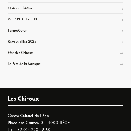
Noël au Théâtre
WE ARE CHIROUX
TempoColor
Retrouvailles 2025
Fête des Chiroux
La Fête de la Musique
Les Chiroux
Centre Culturel de Liège
Place des Carmes, 8 - 4000 LIÈGE
T :
+32(0)4 223 19 60