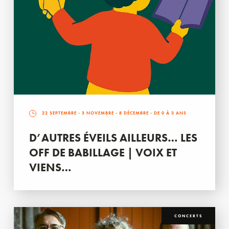
22 SEPTEMBRE
-
3 NOVEMBRE
-
8 DÉCEMBRE
- DE 0 À 3 ANS
D’AUTRES ÉVEILS AILLEURS… LES
OFF DE BABILLAGE | VOIX ET
VIENS…
CONCERTS