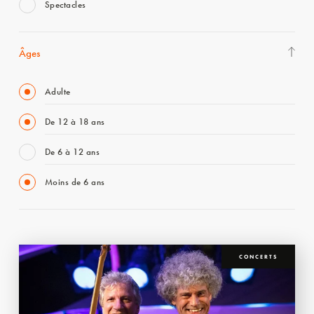
Spectacles
Âges
Adulte
De 12 à 18 ans
De 6 à 12 ans
Moins de 6 ans
CONCERTS