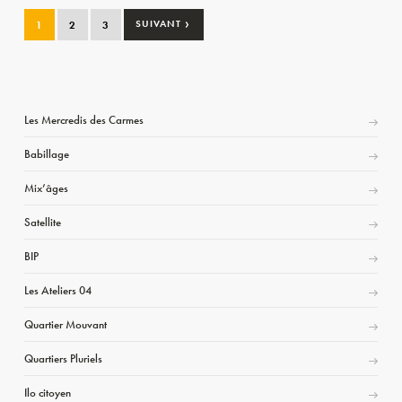
›
1
2
3
SUIVANT
Les Mercredis des Carmes
Babillage
Mix’âges
Satellite
BIP
Les Ateliers 04
Quartier Mouvant
Quartiers Pluriels
Ilo citoyen