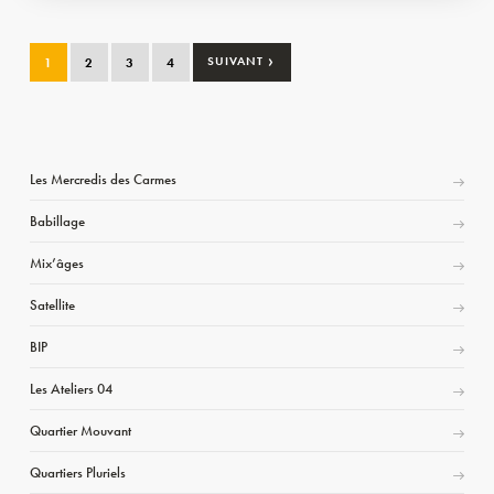
›
1
2
3
4
SUIVANT
Les Mercredis des Carmes
Babillage
Mix’âges
Satellite
BIP
Les Ateliers 04
Quartier Mouvant
Quartiers Pluriels