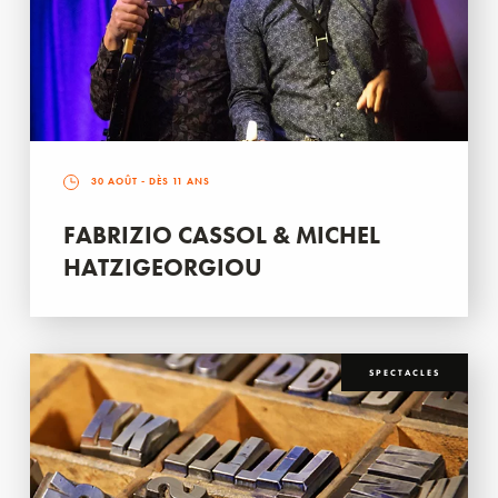
30 AOÛT
- DÈS 11 ANS
FABRIZIO CASSOL & MICHEL
HATZIGEORGIOU
SPECTACLES