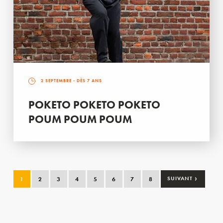
2 SEPTEMBRE
- DÈS 7 ANS
POKETO POKETO POKETO
POUM POUM POUM
›
1
2
3
4
5
6
7
8
SUIVANT