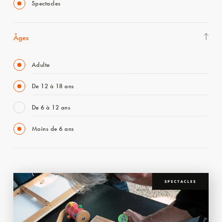
Spectacles
Âges
Adulte
De 12 à 18 ans
De 6 à 12 ans
Moins de 6 ans
SPECTACLES