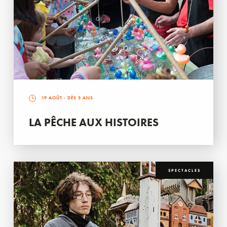
19 AOÛT
- DÈS 3 ANS
LA PÊCHE AUX HISTOIRES
SPECTACLES