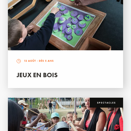
12 AOÛT
- DÈS 5 ANS
JEUX EN BOIS
SPECTACLES