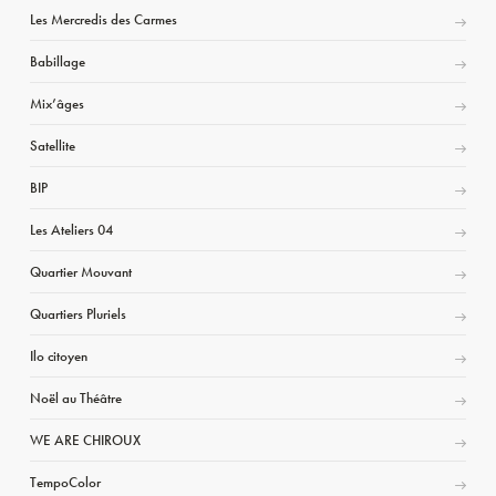
Les Mercredis des Carmes
Babillage
Mix’âges
Satellite
BIP
Les Ateliers 04
Quartier Mouvant
Quartiers Pluriels
Ilo citoyen
Noël au Théâtre
WE ARE CHIROUX
TempoColor