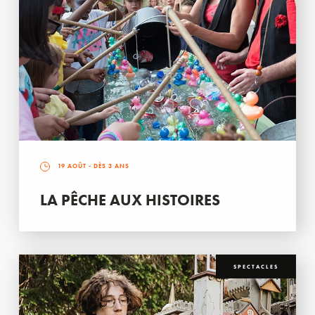
19 AOÛT
- DÈS 3 ANS
LA PÊCHE AUX HISTOIRES
SPECTACLES