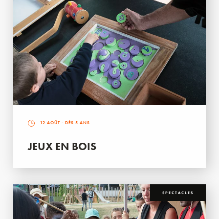
12 AOÛT
- DÈS 5 ANS
JEUX EN BOIS
SPECTACLES