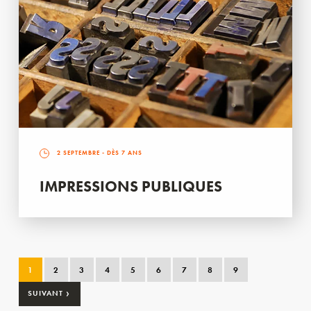
2 SEPTEMBRE
- DÈS 7 ANS
IMPRESSIONS PUBLIQUES
1
2
3
4
5
6
7
8
9
›
SUIVANT