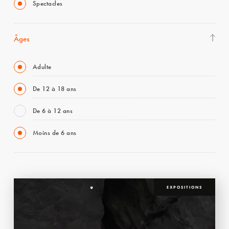
Spectacles
Âges
Adulte
De 12 à 18 ans
De 6 à 12 ans
Moins de 6 ans
EXPOSITIONS