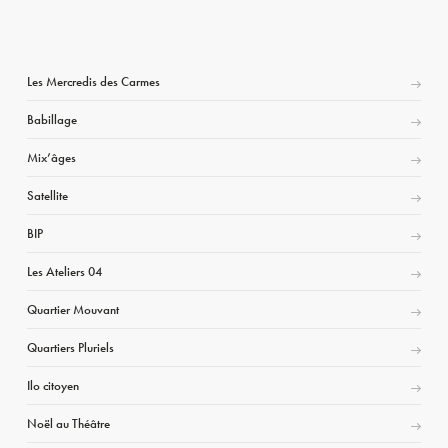
Les Mercredis des Carmes
Babillage
Mix’âges
Satellite
BIP
Les Ateliers 04
Quartier Mouvant
Quartiers Pluriels
Ilo citoyen
Noël au Théâtre