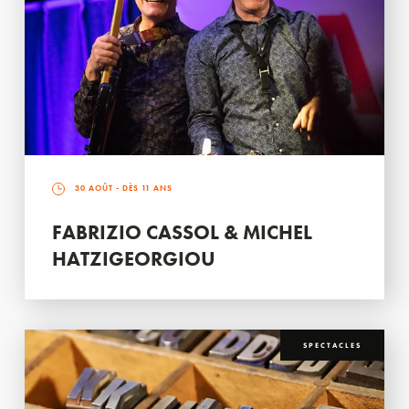
30 AOÛT
- DÈS 11 ANS
FABRIZIO CASSOL & MICHEL
HATZIGEORGIOU
SPECTACLES