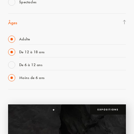
Spectacles
Âges
Adulte
De 12 à 18 ans
De 6 à 12 ans
Moins de 6 ans
EXPOSITIONS