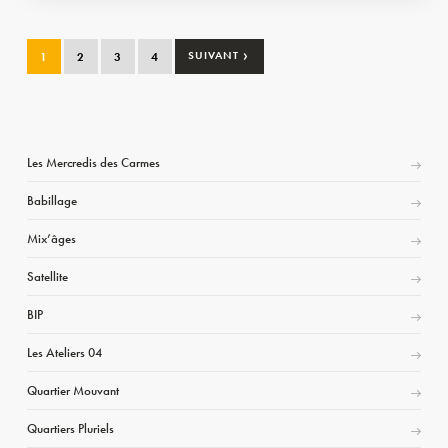
›
1
2
3
4
SUIVANT
Les Mercredis des Carmes
Babillage
Mix’âges
Satellite
BIP
Les Ateliers 04
Quartier Mouvant
Quartiers Pluriels