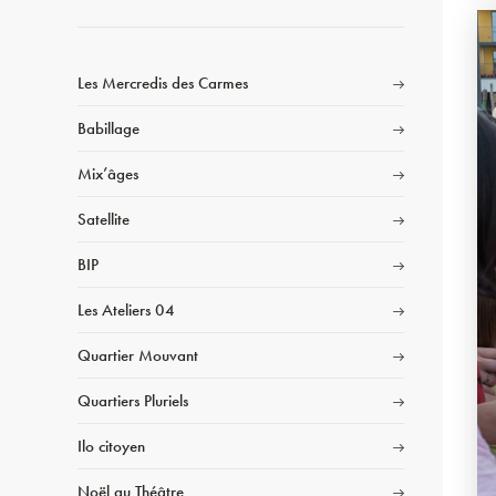
Les Mercredis des Carmes
Babillage
Mix’âges
Satellite
BIP
Les Ateliers 04
Quartier Mouvant
Quartiers Pluriels
Ilo citoyen
Noël au Théâtre