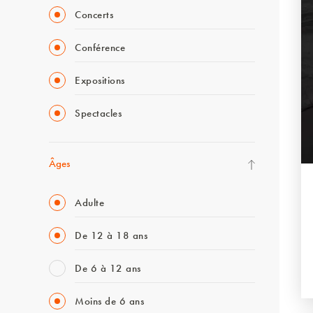
Concerts
Conférence
Expositions
Spectacles
Âges
Adulte
De 12 à 18 ans
De 6 à 12 ans
Moins de 6 ans