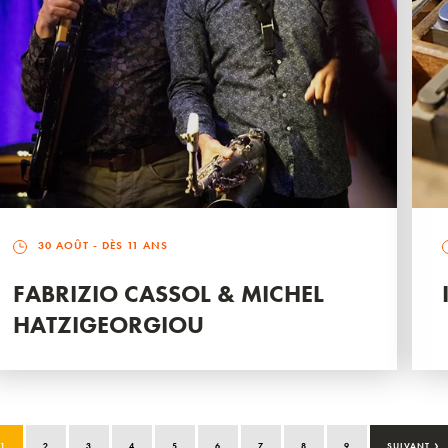
30 AOÛT
- DÈS 11 ANS
FABRIZIO CASSOL & MICHEL
HATZIGEORGIOU
›
1
2
3
4
5
6
7
8
9
SUIVANT