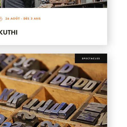
26 AOÛT
- DÈS 3 ANS
KUTHI
SPECTACLES