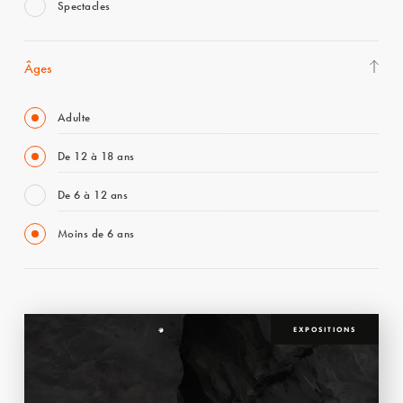
Spectacles
Âges
Adulte
De 12 à 18 ans
De 6 à 12 ans
Moins de 6 ans
EXPOSITIONS