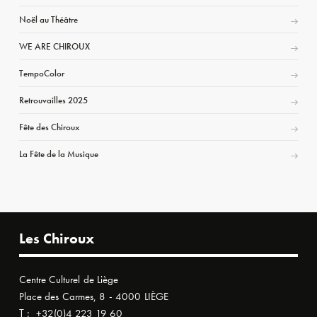
Noël au Théâtre
WE ARE CHIROUX
TempoColor
Retrouvailles 2025
Fête des Chiroux
La Fête de la Musique
Les Chiroux
Centre Culturel de Liège
Place des Carmes, 8 - 4000 LIÈGE
T :
+32(0)4 223 19 60