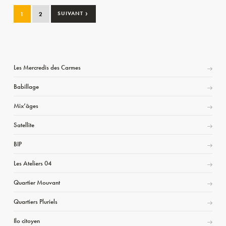
›
1
2
SUIVANT
Les Mercredis des Carmes
Babillage
Mix’âges
Satellite
BIP
Les Ateliers 04
Quartier Mouvant
Quartiers Pluriels
Ilo citoyen