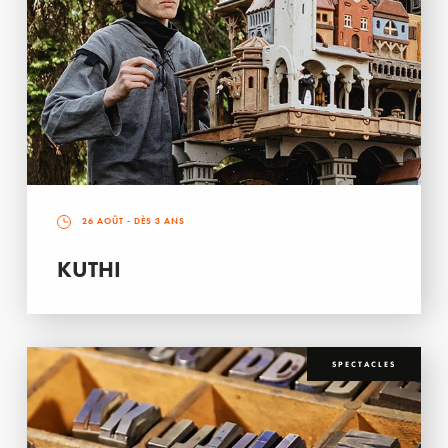
26 AOÛT
- DÈS 3 ANS
KUTHI
SPECTACLES