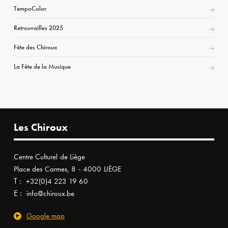
TempoColor
Retrouvailles 2025
Fête des Chiroux
La Fête de la Musique
Les Chiroux
Centre Culturel de Liège
Place des Carmes, 8 - 4000 LIÈGE
T :
+32(0)4 223 19 60
E :
info@chiroux.be
Google map