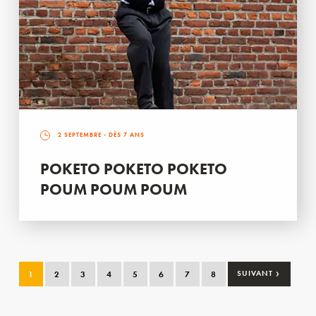
2 SEPTEMBRE
- DÈS 7 ANS
POKETO POKETO POKETO
POUM POUM POUM
›
1
2
3
4
5
6
7
8
SUIVANT