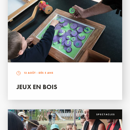
12 AOÛT
- DÈS 5 ANS
JEUX EN BOIS
SPECTACLES