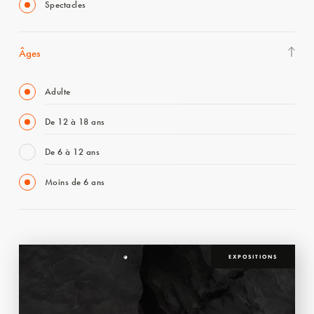
Spectacles
Âges
Adulte
De 12 à 18 ans
De 6 à 12 ans
Moins de 6 ans
EXPOSITIONS