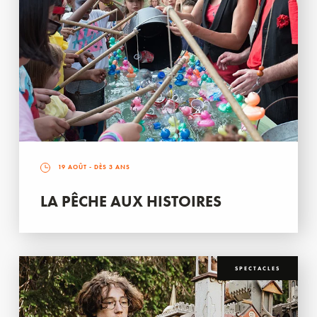
19 AOÛT
- DÈS 3 ANS
LA PÊCHE AUX HISTOIRES
SPECTACLES