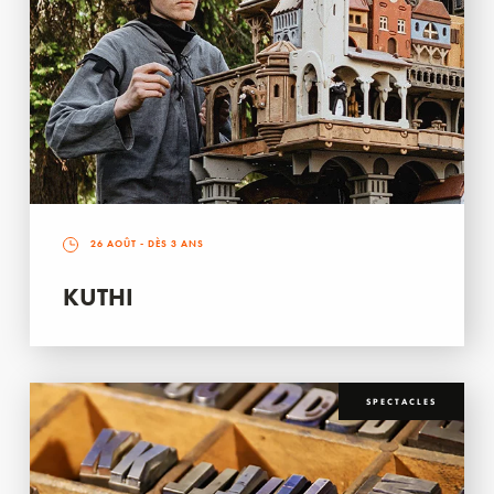
26 AOÛT
- DÈS 3 ANS
KUTHI
SPECTACLES