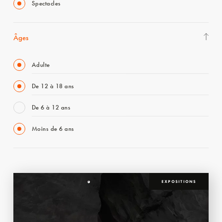
Spectacles
Âges
Adulte
De 12 à 18 ans
De 6 à 12 ans
Moins de 6 ans
EXPOSITIONS