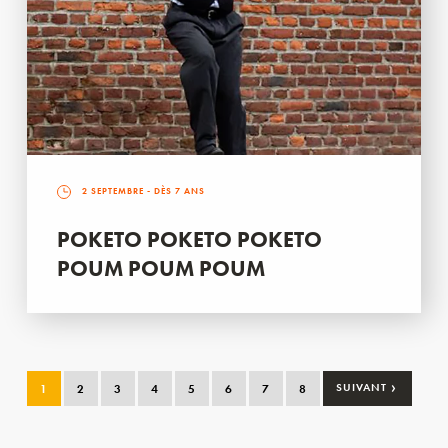
2 SEPTEMBRE
- DÈS 7 ANS
POKETO POKETO POKETO
POUM POUM POUM
›
1
2
3
4
5
6
7
8
SUIVANT