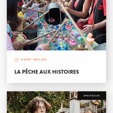
19 AOÛT
- DÈS 3 ANS
LA PÊCHE AUX HISTOIRES
SPECTACLES