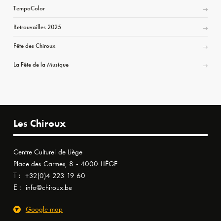
TempoColor
Retrouvailles 2025
Fête des Chiroux
La Fête de la Musique
Les Chiroux
Centre Culturel de Liège
Place des Carmes, 8 - 4000 LIÈGE
T :
+32(0)4 223 19 60
E :
info@chiroux.be
Google map