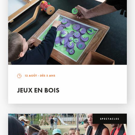
12 AOÛT
- DÈS 5 ANS
JEUX EN BOIS
SPECTACLES