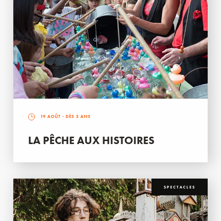
19 AOÛT
- DÈS 3 ANS
LA PÊCHE AUX HISTOIRES
SPECTACLES