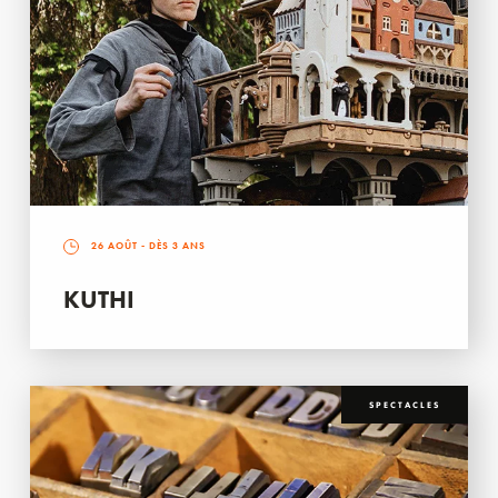
26 AOÛT
- DÈS 3 ANS
KUTHI
SPECTACLES