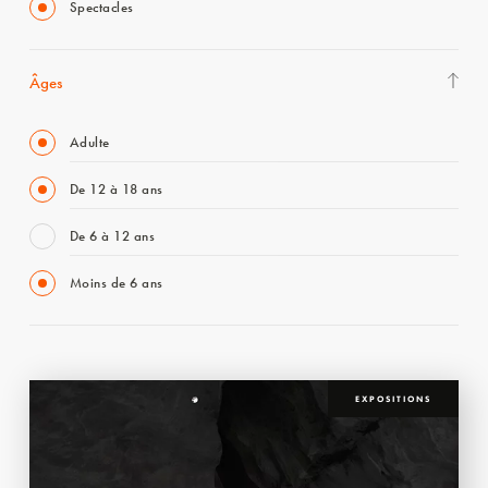
Spectacles
Âges
Adulte
De 12 à 18 ans
De 6 à 12 ans
Moins de 6 ans
EXPOSITIONS