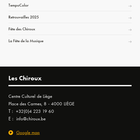
TempoColor
Retrouvailles 2025
Fête des Chiroux
La Fête de la Musique
Les Chiroux
Centre Culturel de Liège
Place des Carmes, 8 - 4000 LIÈGE
T :
+32(0)4 223 19 60
E :
info@chiroux.be
Google map