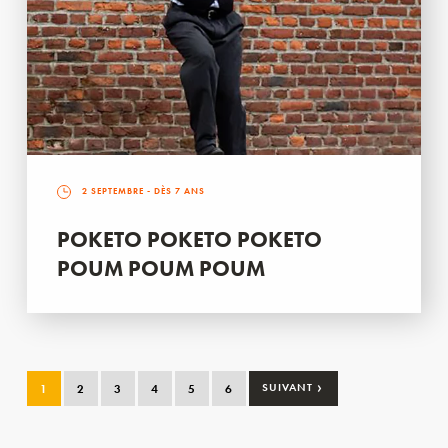
2 SEPTEMBRE
- DÈS 7 ANS
POKETO POKETO POKETO
POUM POUM POUM
›
1
2
3
4
5
6
SUIVANT