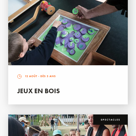
12 AOÛT
- DÈS 5 ANS
JEUX EN BOIS
SPECTACLES