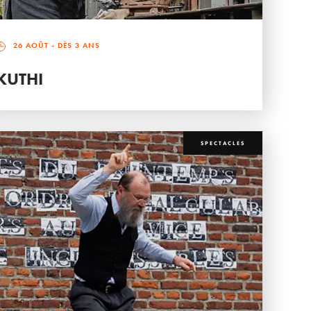
26 AOÛT
- DÈS 3 ANS
KUTHI
SPECTACLES