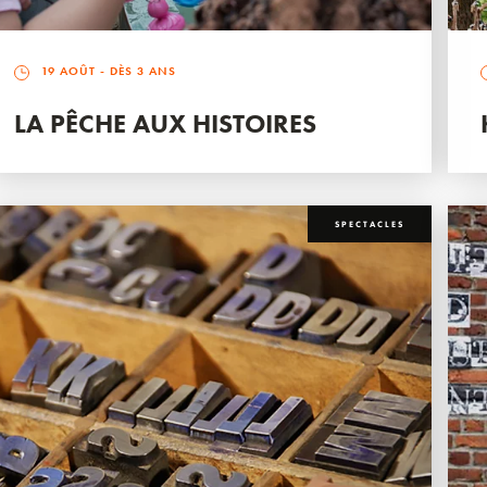
19 AOÛT
- DÈS 3 ANS
LA PÊCHE AUX HISTOIRES
SPECTACLES