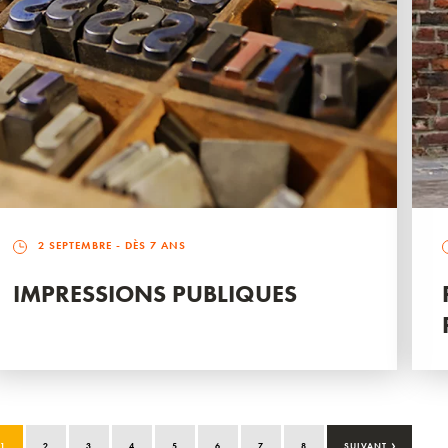
2 SEPTEMBRE
- DÈS 7 ANS
IMPRESSIONS PUBLIQUES
›
1
2
3
4
5
6
7
8
SUIVANT