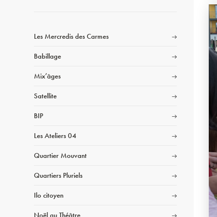
Les Mercredis des Carmes
Babillage
Mix’âges
Satellite
BIP
Les Ateliers 04
Quartier Mouvant
Quartiers Pluriels
Ilo citoyen
Noël au Théâtre