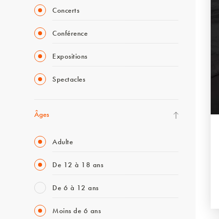
Concerts
Conférence
Expositions
Spectacles
Âges
Adulte
De 12 à 18 ans
De 6 à 12 ans
Moins de 6 ans