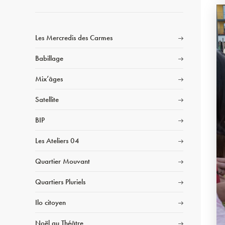
Les Mercredis des Carmes
Babillage
Mix’âges
Satellite
BIP
Les Ateliers 04
Quartier Mouvant
Quartiers Pluriels
Ilo citoyen
Noël au Théâtre