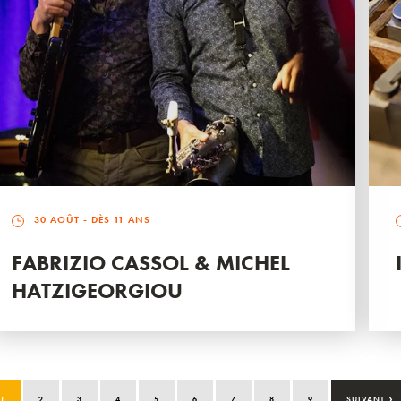
30 AOÛT
- DÈS 11 ANS
FABRIZIO CASSOL & MICHEL
HATZIGEORGIOU
›
1
2
3
4
5
6
7
8
9
SUIVANT