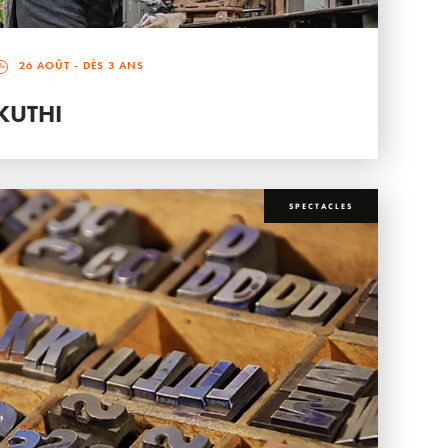
26 AOÛT
- DÈS 3 ANS
KUTHI
SPECTACLES