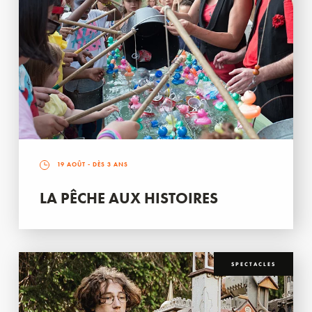
19 AOÛT
- DÈS 3 ANS
LA PÊCHE AUX HISTOIRES
SPECTACLES