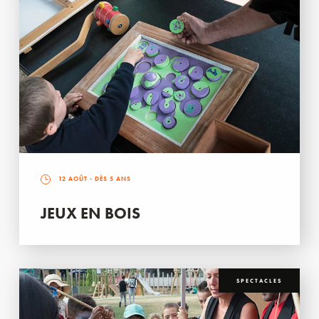
12 AOÛT
- DÈS 5 ANS
JEUX EN BOIS
SPECTACLES