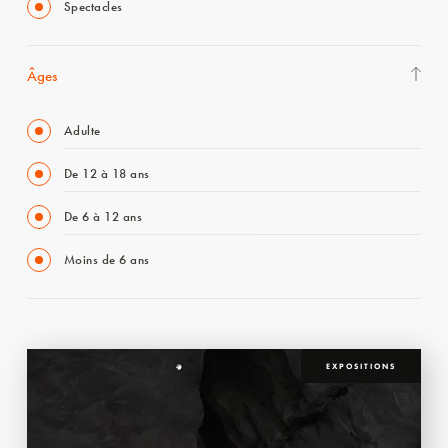
Spectacles
Âges
Adulte
De 12 à 18 ans
De 6 à 12 ans
Moins de 6 ans
EXPOSITIONS