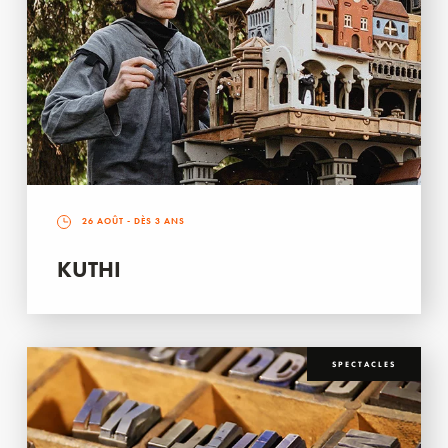
26 AOÛT
- DÈS 3 ANS
KUTHI
SPECTACLES