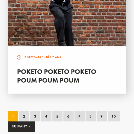
2 SEPTEMBRE
- DÈS 7 ANS
POKETO POKETO POKETO
POUM POUM POUM
1
2
3
4
5
6
7
8
9
10
›
SUIVANT