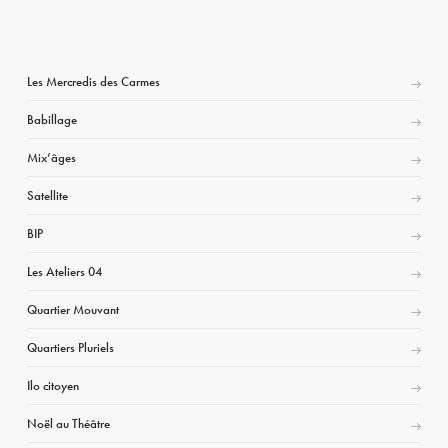
Les Mercredis des Carmes
Babillage
Mix’âges
Satellite
BIP
Les Ateliers 04
Quartier Mouvant
Quartiers Pluriels
Ilo citoyen
Noël au Théâtre