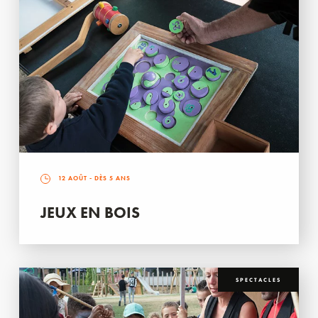
12 AOÛT
- DÈS 5 ANS
JEUX EN BOIS
SPECTACLES