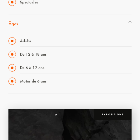
Spectacles
Âges
Adulte
De 12 à 18 ans
De 6 à 12 ans
Moins de 6 ans
EXPOSITIONS