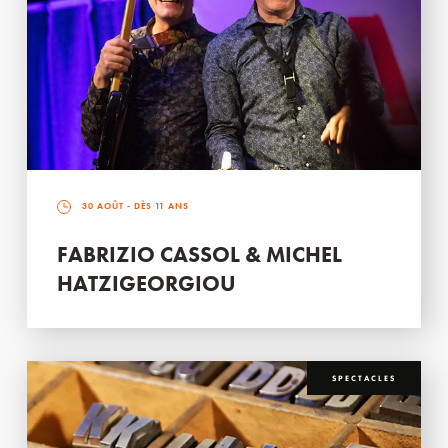
30 AOÛT
- DÈS 11 ANS
FABRIZIO CASSOL & MICHEL
HATZIGEORGIOU
SPECTACLES