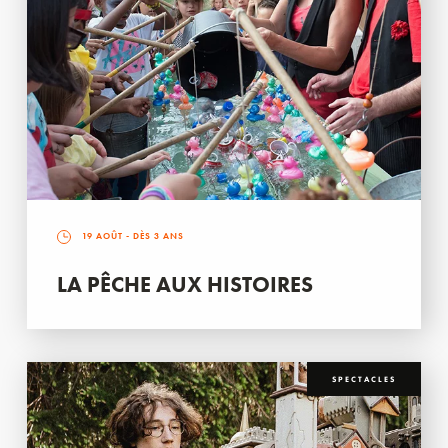
19 AOÛT
- DÈS 3 ANS
LA PÊCHE AUX HISTOIRES
SPECTACLES