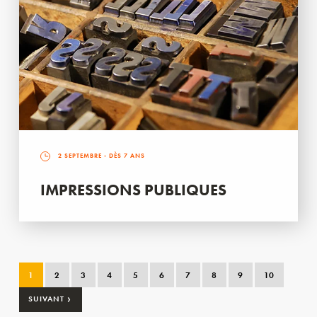
2 SEPTEMBRE
- DÈS 7 ANS
IMPRESSIONS PUBLIQUES
1
2
3
4
5
6
7
8
9
10
›
SUIVANT