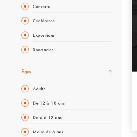
Concerts
Conférence
Expositions
Spectacles
Âges
Adulte
De 12 à 18 ans
De 6 à 12 ans
Moins de 6 ans