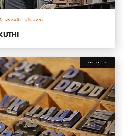
26 AOÛT
- DÈS 3 ANS
KUTHI
SPECTACLES