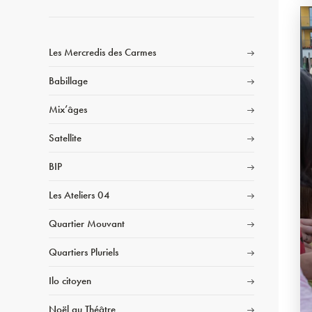
Les Mercredis des Carmes
Babillage
Mix’âges
Satellite
BIP
Les Ateliers 04
Quartier Mouvant
Quartiers Pluriels
Ilo citoyen
Noël au Théâtre