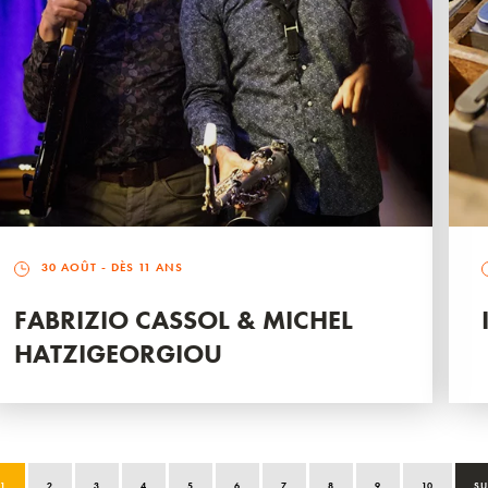
30 AOÛT
- DÈS 11 ANS
FABRIZIO CASSOL & MICHEL
HATZIGEORGIOU
1
2
3
4
5
6
7
8
9
10
SU