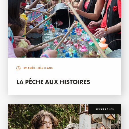
19 AOÛT
- DÈS 3 ANS
LA PÊCHE AUX HISTOIRES
SPECTACLES