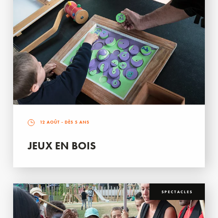
12 AOÛT
- DÈS 5 ANS
JEUX EN BOIS
SPECTACLES