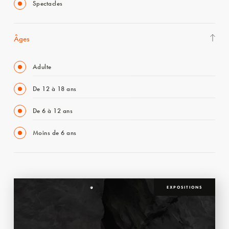
Spectacles
Âges
Adulte
De 12 à 18 ans
De 6 à 12 ans
Moins de 6 ans
EXPOSITIONS