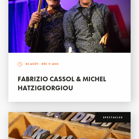
30 AOÛT
- DÈS 11 ANS
FABRIZIO CASSOL & MICHEL
HATZIGEORGIOU
SPECTACLES