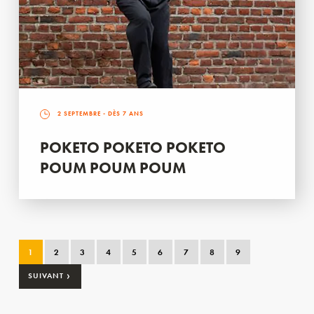
2 SEPTEMBRE
- DÈS 7 ANS
POKETO POKETO POKETO
POUM POUM POUM
1
2
3
4
5
6
7
8
9
›
SUIVANT