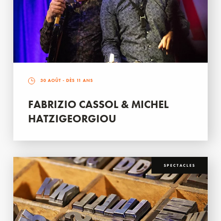
30 AOÛT
- DÈS 11 ANS
FABRIZIO CASSOL & MICHEL
HATZIGEORGIOU
SPECTACLES