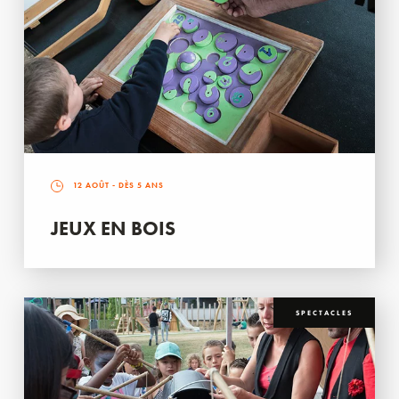
12 AOÛT
- DÈS 5 ANS
JEUX EN BOIS
SPECTACLES