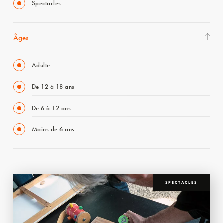
Spectacles
Âges
Adulte
De 12 à 18 ans
De 6 à 12 ans
Moins de 6 ans
SPECTACLES