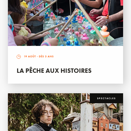
19 AOÛT
- DÈS 3 ANS
LA PÊCHE AUX HISTOIRES
SPECTACLES