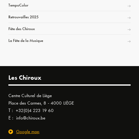
TempoColor
Retrouvailles 2025
Fête des Chiroux
La Fête de la Musique
Les Chiroux
Centre Culturel de Liège
Place des Carmes, 8 - 4000 LIÈGE
T :
+32(0)4 223 19 60
E :
info@chiroux.be
Google map