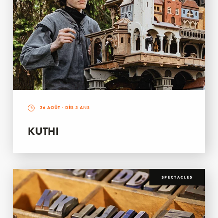
26 AOÛT
- DÈS 3 ANS
KUTHI
SPECTACLES