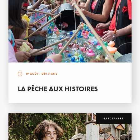
19 AOÛT
- DÈS 3 ANS
LA PÊCHE AUX HISTOIRES
SPECTACLES