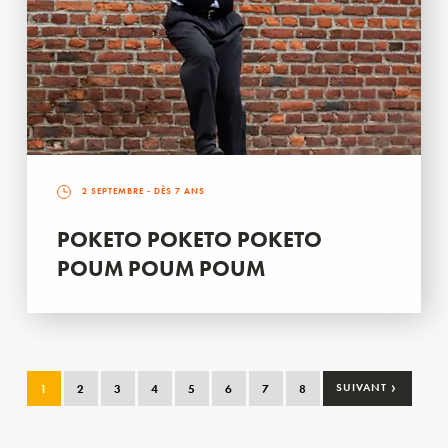
2 SEPTEMBRE
- DÈS 7 ANS
POKETO POKETO POKETO
POUM POUM POUM
›
1
2
3
4
5
6
7
8
SUIVANT