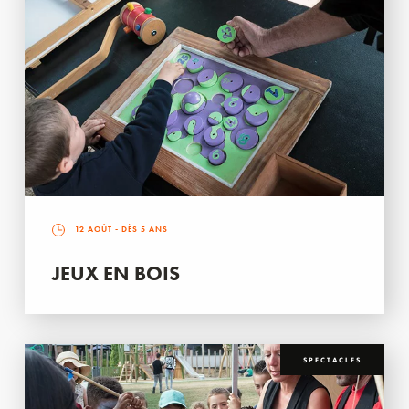
12 AOÛT
- DÈS 5 ANS
JEUX EN BOIS
SPECTACLES