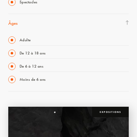
Spectacles
Âges
Adulte
De 12 à 18 ans
De 6 à 12 ans
Moins de 6 ans
EXPOSITIONS