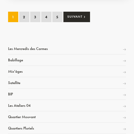
›
1
2
3
4
5
SUIVANT
Les Mercredis des Carmes
Babillage
Mix’âges
Satellite
BIP
Les Ateliers 04
Quartier Mouvant
Quartiers Pluriels