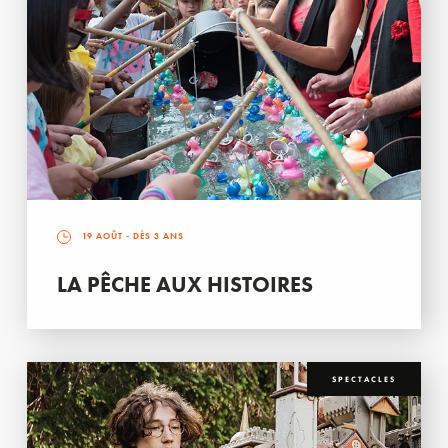
19 AOÛT
- DÈS 3 ANS
LA PÊCHE AUX HISTOIRES
SPECTACLES