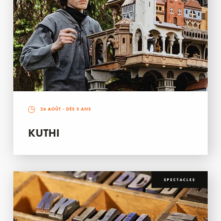
26 AOÛT
- DÈS 3 ANS
KUTHI
SPECTACLES