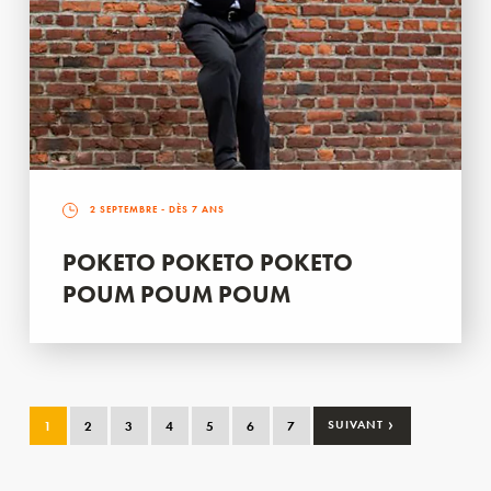
2 SEPTEMBRE
- DÈS 7 ANS
POKETO POKETO POKETO
POUM POUM POUM
›
1
2
3
4
5
6
7
SUIVANT