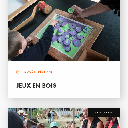
12 AOÛT
- DÈS 5 ANS
JEUX EN BOIS
SPECTACLES