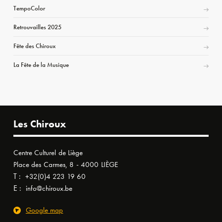
TempoColor
Retrouvailles 2025
Fête des Chiroux
La Fête de la Musique
Les Chiroux
Centre Culturel de Liège
Place des Carmes, 8 - 4000 LIÈGE
T :
+32(0)4 223 19 60
E :
info@chiroux.be
Google map