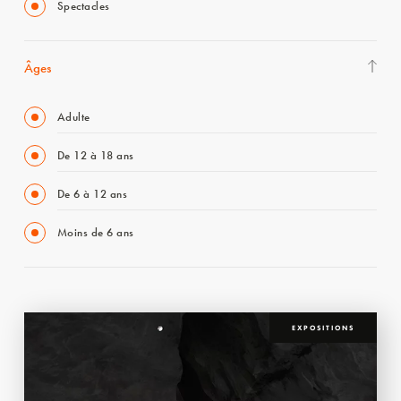
Spectacles
Âges
Adulte
De 12 à 18 ans
De 6 à 12 ans
Moins de 6 ans
EXPOSITIONS