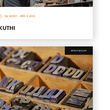
26 AOÛT
- DÈS 3 ANS
KUTHI
SPECTACLES