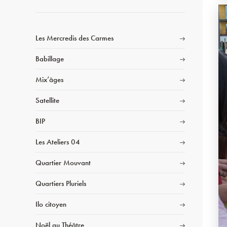
Les Mercredis des Carmes
Babillage
Mix’âges
Satellite
BIP
Les Ateliers 04
Quartier Mouvant
Quartiers Pluriels
Ilo citoyen
Noël au Théâtre