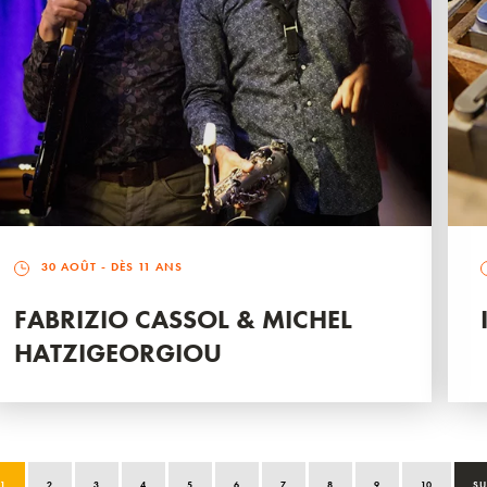
30 AOÛT
- DÈS 11 ANS
FABRIZIO CASSOL & MICHEL
HATZIGEORGIOU
1
2
3
4
5
6
7
8
9
10
SU