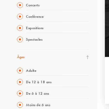
Concerts
Conférence
Expositions
Spectacles
Âges
Adulte
De 12 à 18 ans
De 6 à 12 ans
Moins de 6 ans