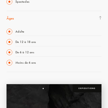
Spectacles
Âges
Adulte
De 12 à 18 ans
De 6 à 12 ans
Moins de 6 ans
EXPOSITIONS