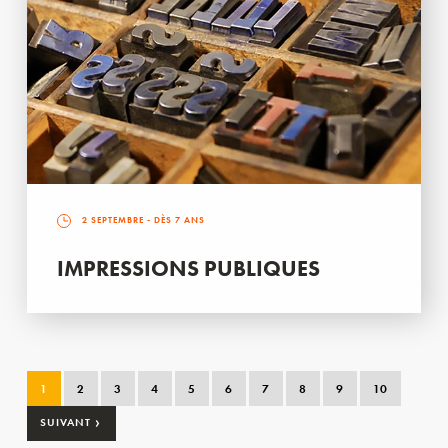
2 SEPTEMBRE
- DÈS 7 ANS
IMPRESSIONS PUBLIQUES
1
2
3
4
5
6
7
8
9
10
›
SUIVANT