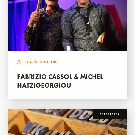
30 AOÛT
- DÈS 11 ANS
FABRIZIO CASSOL & MICHEL
HATZIGEORGIOU
SPECTACLES