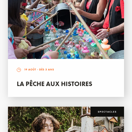
19 AOÛT
- DÈS 3 ANS
LA PÊCHE AUX HISTOIRES
SPECTACLES