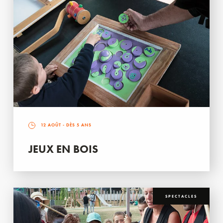
12 AOÛT
- DÈS 5 ANS
JEUX EN BOIS
SPECTACLES