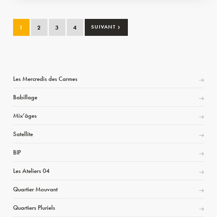
›
1
2
3
4
SUIVANT
Les Mercredis des Carmes
Babillage
Mix’âges
Satellite
BIP
Les Ateliers 04
Quartier Mouvant
Quartiers Pluriels