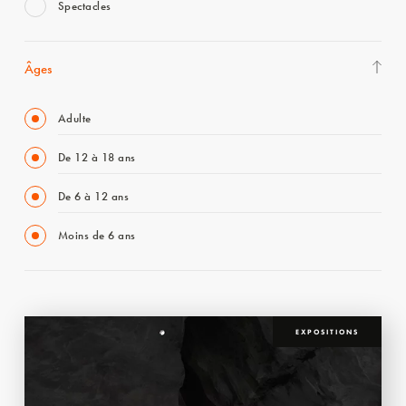
Spectacles
Âges
Adulte
De 12 à 18 ans
De 6 à 12 ans
Moins de 6 ans
EXPOSITIONS