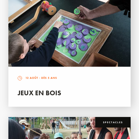
12 AOÛT
- DÈS 5 ANS
JEUX EN BOIS
SPECTACLES