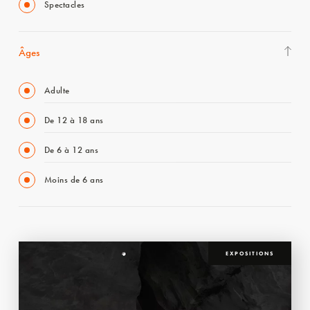
Spectacles
Âges
Adulte
De 12 à 18 ans
De 6 à 12 ans
Moins de 6 ans
EXPOSITIONS