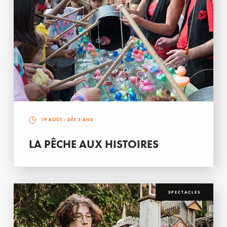
19 AOÛT
- DÈS 3 ANS
LA PÊCHE AUX HISTOIRES
SPECTACLES