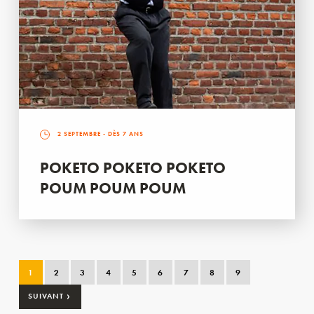
2 SEPTEMBRE
- DÈS 7 ANS
POKETO POKETO POKETO
POUM POUM POUM
1
2
3
4
5
6
7
8
9
›
SUIVANT