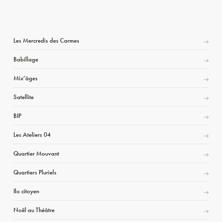
Les Mercredis des Carmes
Babillage
Mix’âges
Satellite
BIP
Les Ateliers 04
Quartier Mouvant
Quartiers Pluriels
Ilo citoyen
Noël au Théâtre