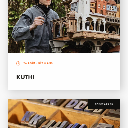
26 AOÛT
- DÈS 3 ANS
KUTHI
SPECTACLES