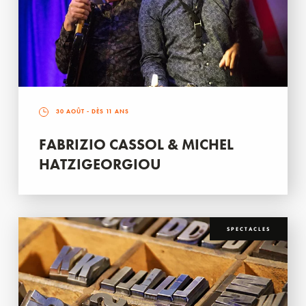
30 AOÛT
- DÈS 11 ANS
FABRIZIO CASSOL & MICHEL
HATZIGEORGIOU
SPECTACLES