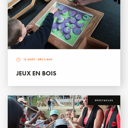
12 AOÛT
- DÈS 5 ANS
JEUX EN BOIS
SPECTACLES