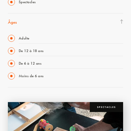
Spectacles
Âges
Adulte
De 12 à 18 ans
De 6 à 12 ans
Moins de 6 ans
SPECTACLES