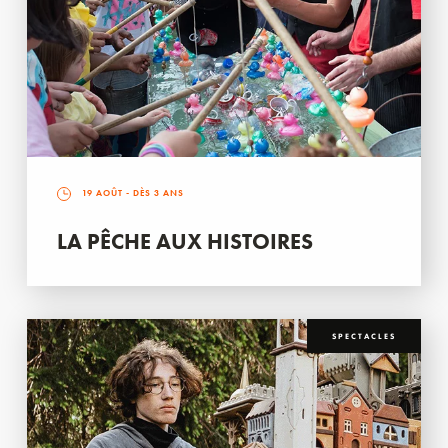
19 AOÛT
- DÈS 3 ANS
LA PÊCHE AUX HISTOIRES
SPECTACLES