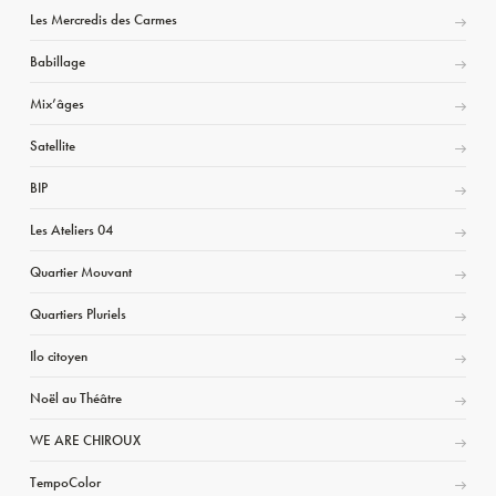
Les Mercredis des Carmes
Babillage
Mix’âges
Satellite
BIP
Les Ateliers 04
Quartier Mouvant
Quartiers Pluriels
Ilo citoyen
Noël au Théâtre
WE ARE CHIROUX
TempoColor