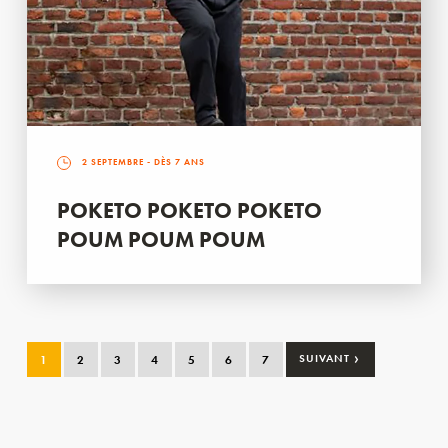
2 SEPTEMBRE
- DÈS 7 ANS
POKETO POKETO POKETO
POUM POUM POUM
›
1
2
3
4
5
6
7
SUIVANT