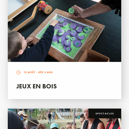
12 AOÛT
- DÈS 5 ANS
JEUX EN BOIS
SPECTACLES