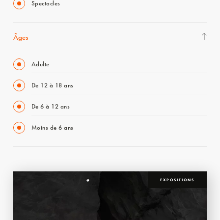
Spectacles
Âges
Adulte
De 12 à 18 ans
De 6 à 12 ans
Moins de 6 ans
EXPOSITIONS