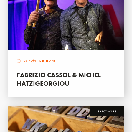
30 AOÛT
- DÈS 11 ANS
FABRIZIO CASSOL & MICHEL
HATZIGEORGIOU
SPECTACLES