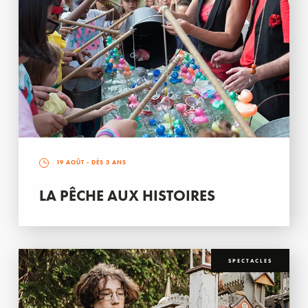
19 AOÛT
- DÈS 3 ANS
LA PÊCHE AUX HISTOIRES
SPECTACLES