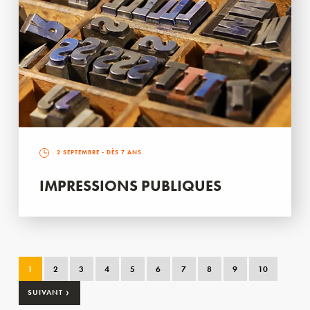
2 SEPTEMBRE
- DÈS 7 ANS
IMPRESSIONS PUBLIQUES
1
2
3
4
5
6
7
8
9
10
›
SUIVANT