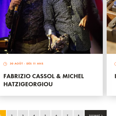
30 AOÛT
- DÈS 11 ANS
FABRIZIO CASSOL & MICHEL
HATZIGEORGIOU
›
1
2
3
4
5
6
7
8
SUIVANT