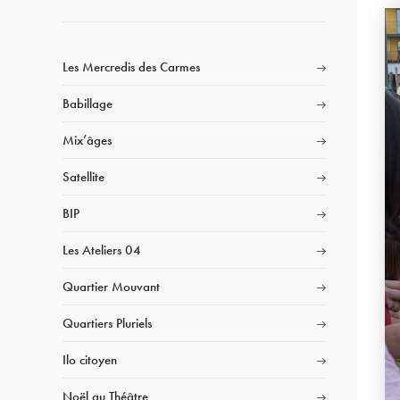
Les Mercredis des Carmes
Babillage
Mix’âges
Satellite
BIP
Les Ateliers 04
Quartier Mouvant
Quartiers Pluriels
Ilo citoyen
Noël au Théâtre