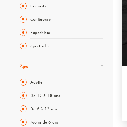
Concerts
Conférence
Expositions
Spectacles
Âges
Adulte
De 12 à 18 ans
De 6 à 12 ans
Moins de 6 ans