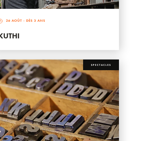
26 AOÛT
- DÈS 3 ANS
KUTHI
SPECTACLES